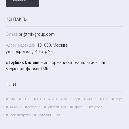
КОНТАКТЫ
E-mail:
pr@tmk-group.com
Адрес редакции:
101000, Москва,
ул. Покровка, д.40 стр.2а
«Трубник Онлайн
– информационно-аналитическая
медиаплатформа ТМК
ТЕГИ
#ТМК
#ПНТЗ
#ЧТПЗ
#СТЗ
#НашиЛюди
#СинТЗ
#ВТЗ
#спорт
#ТАГМЕТ
#История
#НовостиТМК
#Отрасль
#футбол
#Производство
#Экология
Все