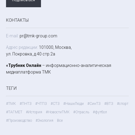
КОНТАКТЫ
E-mail:
pr@tmk-group.com
Адрес редакции:
101000, Москва,
ул. Покровка, д.40 стр.2а
«Трубник Онлайн
– информационно-аналитическая
медиаплатформа ТМК
ТЕГИ
#ТМК
#ПНТЗ
#ЧТПЗ
#СТЗ
#НашиЛюди
#СинТЗ
#ВТЗ
#спорт
#ТАГМЕТ
#История
#НовостиТМК
#Отрасль
#футбол
#Производство
#Экология
Все