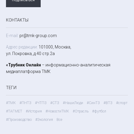
КОНТАКТЫ
E-mail:
pr@tmk-group.com
Адрес редакции:
101000, Москва,
ул. Покровка, д.40 стр.2а
«Трубник Онлайн
– информационно-аналитическая
медиаплатформа ТМК
ТЕГИ
#ТМК
#ПНТЗ
#ЧТПЗ
#СТЗ
#НашиЛюди
#СинТЗ
#ВТЗ
#спорт
#ТАГМЕТ
#История
#НовостиТМК
#Отрасль
#футбол
#Производство
#Экология
Все