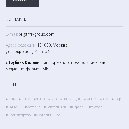
КОНТАКТЫ
E-mail:
pr@tmk-group.com
Адрес редакции:
101000, Москва,
ул. Покровка, д.40 стр.2а
«Трубник Онлайн
– информационно-аналитическая
медиаплатформа ТМК
ТЕГИ
#ТМК
#ПНТЗ
#ЧТПЗ
#СТЗ
#НашиЛюди
#СинТЗ
#ВТЗ
#спорт
#ТАГМЕТ
#История
#НовостиТМК
#Отрасль
#футбол
#Производство
#Экология
Все