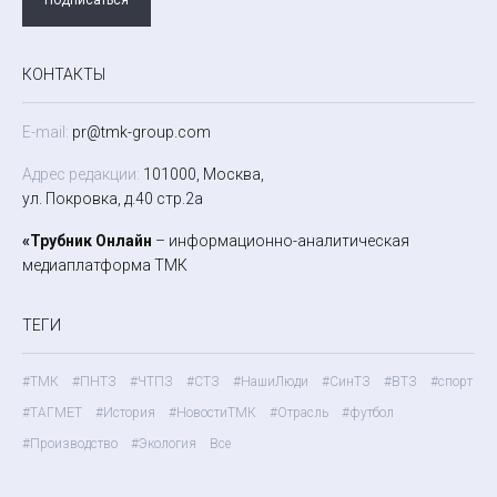
КОНТАКТЫ
E-mail:
pr@tmk-group.com
Адрес редакции:
101000, Москва,
ул. Покровка, д.40 стр.2а
«Трубник Онлайн
– информационно-аналитическая
медиаплатформа ТМК
ТЕГИ
#ТМК
#ПНТЗ
#ЧТПЗ
#СТЗ
#НашиЛюди
#СинТЗ
#ВТЗ
#спорт
#ТАГМЕТ
#История
#НовостиТМК
#Отрасль
#футбол
#Производство
#Экология
Все