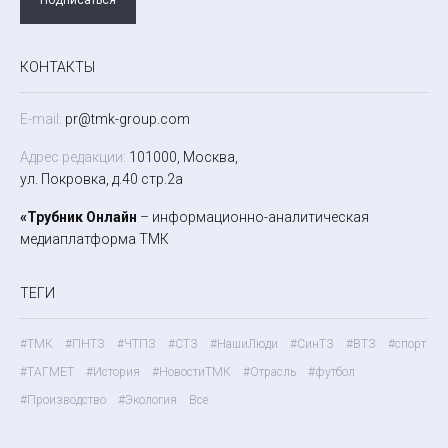
КОНТАКТЫ
E-mail:
pr@tmk-group.com
Адрес редакции:
101000, Москва,
ул. Покровка, д.40 стр.2а
«Трубник Онлайн
– информационно-аналитическая
медиаплатформа ТМК
ТЕГИ
#ТМК
#ПНТЗ
#ЧТПЗ
#СТЗ
#НашиЛюди
#СинТЗ
#ВТЗ
#спорт
#ТАГМЕТ
#История
#НовостиТМК
#Отрасль
#футбол
#Производство
#Экология
Все