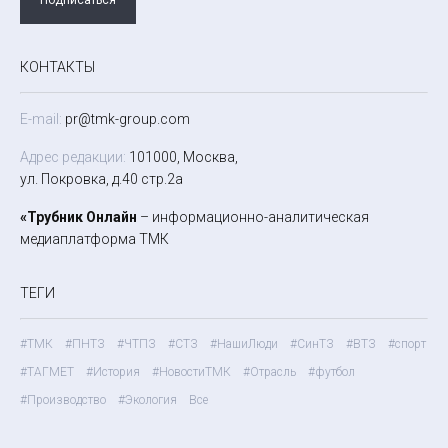
КОНТАКТЫ
E-mail:
pr@tmk-group.com
Адрес редакции:
101000, Москва,
ул. Покровка, д.40 стр.2а
«Трубник Онлайн
– информационно-аналитическая
медиаплатформа ТМК
ТЕГИ
#ТМК
#ПНТЗ
#ЧТПЗ
#СТЗ
#НашиЛюди
#СинТЗ
#ВТЗ
#спорт
#ТАГМЕТ
#История
#НовостиТМК
#Отрасль
#футбол
#Производство
#Экология
Все