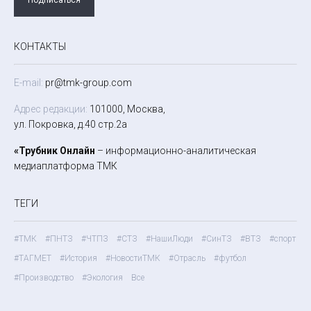
КОНТАКТЫ
E-mail:
pr@tmk-group.com
Адрес редакции:
101000, Москва,
ул. Покровка, д.40 стр.2а
«Трубник Онлайн
– информационно-аналитическая
медиаплатформа ТМК
ТЕГИ
#ТМК
#ПНТЗ
#ЧТПЗ
#СТЗ
#НашиЛюди
#СинТЗ
#ВТЗ
#спорт
#ТАГМЕТ
#История
#НовостиТМК
#Отрасль
#футбол
#Производство
#Экология
Все