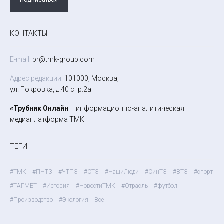
КОНТАКТЫ
E-mail:
pr@tmk-group.com
Адрес редакции:
101000, Москва,
ул. Покровка, д.40 стр.2а
«Трубник Онлайн
– информационно-аналитическая
медиаплатформа ТМК
ТЕГИ
#ТМК
#ПНТЗ
#ЧТПЗ
#СТЗ
#НашиЛюди
#СинТЗ
#ВТЗ
#спорт
#ТАГМЕТ
#История
#НовостиТМК
#Отрасль
#футбол
#Производство
#Экология
Все