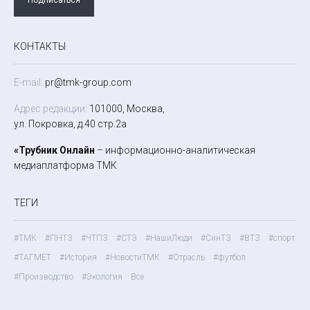
КОНТАКТЫ
E-mail:
pr@tmk-group.com
Адрес редакции:
101000, Москва,
ул. Покровка, д.40 стр.2а
«Трубник Онлайн
– информационно-аналитическая
медиаплатформа ТМК
ТЕГИ
#ТМК
#ПНТЗ
#ЧТПЗ
#СТЗ
#НашиЛюди
#СинТЗ
#ВТЗ
#спорт
#ТАГМЕТ
#История
#НовостиТМК
#Отрасль
#футбол
#Производство
#Экология
Все