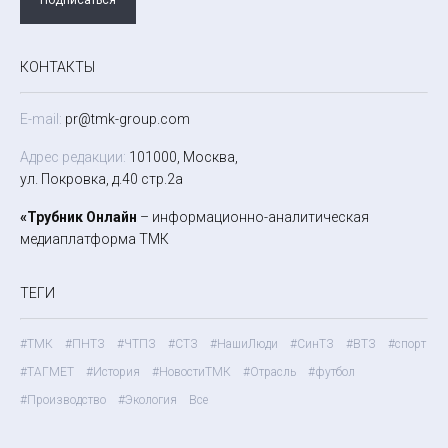
КОНТАКТЫ
E-mail:
pr@tmk-group.com
Адрес редакции:
101000, Москва,
ул. Покровка, д.40 стр.2а
«Трубник Онлайн
– информационно-аналитическая
медиаплатформа ТМК
ТЕГИ
#ТМК
#ПНТЗ
#ЧТПЗ
#СТЗ
#НашиЛюди
#СинТЗ
#ВТЗ
#спорт
#ТАГМЕТ
#История
#НовостиТМК
#Отрасль
#футбол
#Производство
#Экология
Все