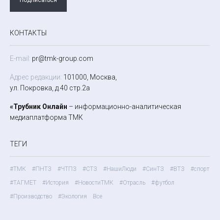
КОНТАКТЫ
E-mail:
pr@tmk-group.com
Адрес редакции:
101000, Москва,
ул. Покровка, д.40 стр.2а
«Трубник Онлайн
– информационно-аналитическая
медиаплатформа ТМК
ТЕГИ
#ТМК
#ПНТЗ
#ЧТПЗ
#СТЗ
#НашиЛюди
#СинТЗ
#ВТЗ
#спорт
#ТАГМЕТ
#История
#НовостиТМК
#Отрасль
#футбол
#Производство
#Экология
Все