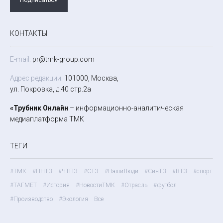
КОНТАКТЫ
E-mail:
pr@tmk-group.com
Адрес редакции:
101000, Москва,
ул. Покровка, д.40 стр.2а
«Трубник Онлайн
– информационно-аналитическая
медиаплатформа ТМК
ТЕГИ
#ТМК
#ПНТЗ
#ЧТПЗ
#СТЗ
#НашиЛюди
#СинТЗ
#ВТЗ
#спорт
#ТАГМЕТ
#История
#НовостиТМК
#Отрасль
#футбол
#Производство
#Экология
Все