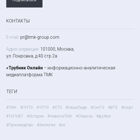
КОНТАКТЫ
E-mail:
pr@tmk-group.com
Адрес редакции:
101000, Москва,
ул. Покровка, д.40 стр.2а
«Трубник Онлайн
– информационно-аналитическая
медиаплатформа ТМК
ТЕГИ
#ТМК
#ПНТЗ
#ЧТПЗ
#СТЗ
#НашиЛюди
#СинТЗ
#ВТЗ
#спорт
#ТАГМЕТ
#История
#НовостиТМК
#Отрасль
#футбол
#Производство
#Экология
Все