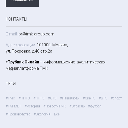
КОНТАКТЫ
E-mail:
pr@tmk-group.com
Адрес редакции:
101000, Москва,
ул. Покровка, д.40 стр.2а
«Трубник Онлайн
– информационно-аналитическая
медиаплатформа ТМК
ТЕГИ
#ТМК
#ПНТЗ
#ЧТПЗ
#СТЗ
#НашиЛюди
#СинТЗ
#ВТЗ
#спорт
#ТАГМЕТ
#История
#НовостиТМК
#Отрасль
#футбол
#Производство
#Экология
Все