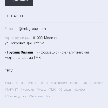
КОНТАКТЫ
E-mail:
pr@tmk-group.com
Адрес редакции:
101000, Москва,
ул. Покровка, д.40 стр.2а
«Трубник Онлайн
– информационно-аналитическая
медиаплатформа ТМК
ТЕГИ
#ТМК
#ПНТЗ
#ЧТПЗ
#СТЗ
#НашиЛюди
#СинТЗ
#ВТЗ
#спорт
#ТАГМЕТ
#История
#НовостиТМК
#Отрасль
#футбол
#Производство
#Экология
Все