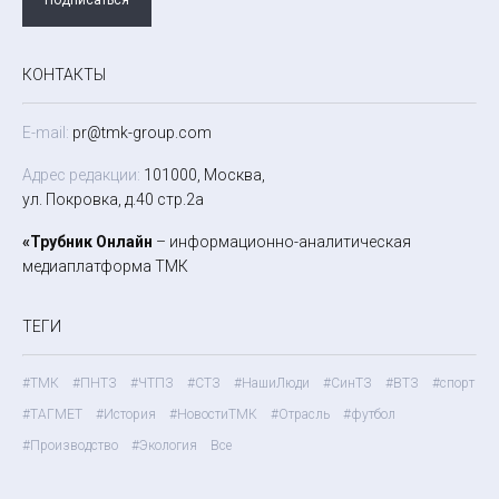
КОНТАКТЫ
E-mail:
pr@tmk-group.com
Адрес редакции:
101000, Москва,
ул. Покровка, д.40 стр.2а
«Трубник Онлайн
– информационно-аналитическая
медиаплатформа ТМК
ТЕГИ
#ТМК
#ПНТЗ
#ЧТПЗ
#СТЗ
#НашиЛюди
#СинТЗ
#ВТЗ
#спорт
#ТАГМЕТ
#История
#НовостиТМК
#Отрасль
#футбол
#Производство
#Экология
Все