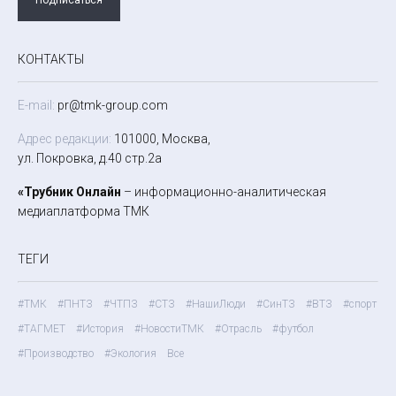
КОНТАКТЫ
E-mail:
pr@tmk-group.com
Адрес редакции:
101000, Москва,
ул. Покровка, д.40 стр.2а
«Трубник Онлайн
– информационно-аналитическая
медиаплатформа ТМК
ТЕГИ
#ТМК
#ПНТЗ
#ЧТПЗ
#СТЗ
#НашиЛюди
#СинТЗ
#ВТЗ
#спорт
#ТАГМЕТ
#История
#НовостиТМК
#Отрасль
#футбол
#Производство
#Экология
Все