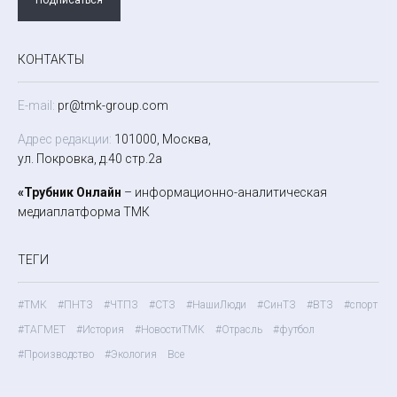
КОНТАКТЫ
E-mail:
pr@tmk-group.com
Адрес редакции:
101000, Москва,
ул. Покровка, д.40 стр.2а
«Трубник Онлайн
– информационно-аналитическая
медиаплатформа ТМК
ТЕГИ
#ТМК
#ПНТЗ
#ЧТПЗ
#СТЗ
#НашиЛюди
#СинТЗ
#ВТЗ
#спорт
#ТАГМЕТ
#История
#НовостиТМК
#Отрасль
#футбол
#Производство
#Экология
Все