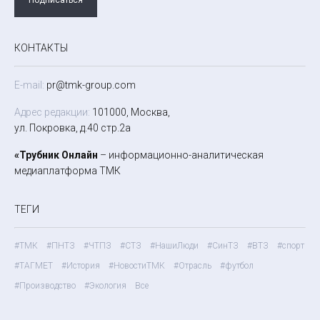
КОНТАКТЫ
E-mail:
pr@tmk-group.com
Адрес редакции:
101000, Москва,
ул. Покровка, д.40 стр.2а
«Трубник Онлайн
– информационно-аналитическая
медиаплатформа ТМК
ТЕГИ
#ТМК
#ПНТЗ
#ЧТПЗ
#СТЗ
#НашиЛюди
#СинТЗ
#ВТЗ
#спорт
#ТАГМЕТ
#История
#НовостиТМК
#Отрасль
#футбол
#Производство
#Экология
Все