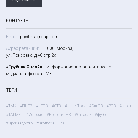
КОНТАКТЫ
E-mail:
pr@tmk-group.com
Адрес редакции:
101000, Москва,
ул. Покровка, д.40 стр.2а
«Трубник Онлайн
– информационно-аналитическая
медиаплатформа ТМК
ТЕГИ
#ТМК
#ПНТЗ
#ЧТПЗ
#СТЗ
#НашиЛюди
#СинТЗ
#ВТЗ
#спорт
#ТАГМЕТ
#История
#НовостиТМК
#Отрасль
#футбол
#Производство
#Экология
Все