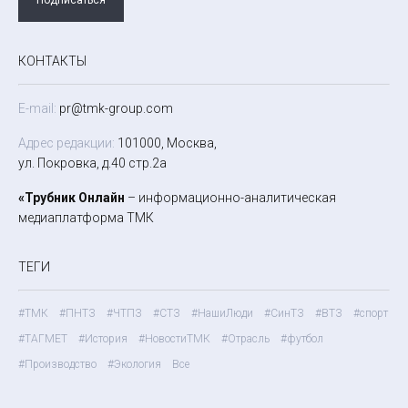
КОНТАКТЫ
E-mail:
pr@tmk-group.com
Адрес редакции:
101000, Москва,
ул. Покровка, д.40 стр.2а
«Трубник Онлайн
– информационно-аналитическая
медиаплатформа ТМК
ТЕГИ
#ТМК
#ПНТЗ
#ЧТПЗ
#СТЗ
#НашиЛюди
#СинТЗ
#ВТЗ
#спорт
#ТАГМЕТ
#История
#НовостиТМК
#Отрасль
#футбол
#Производство
#Экология
Все