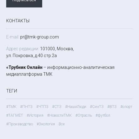
КОНТАКТЫ
E-mail:
pr@tmk-group.com
Адрес редакции:
101000, Москва,
ул. Покровка, д.40 стр.2а
«Трубник Онлайн
– информационно-аналитическая
медиаплатформа ТМК
ТЕГИ
#ТМК
#ПНТЗ
#ЧТПЗ
#СТЗ
#НашиЛюди
#СинТЗ
#ВТЗ
#спорт
#ТАГМЕТ
#История
#НовостиТМК
#Отрасль
#футбол
#Производство
#Экология
Все