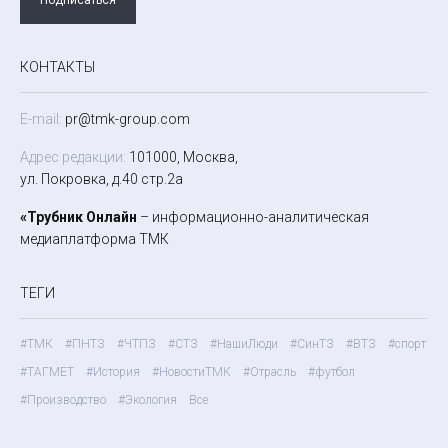
КОНТАКТЫ
E-mail:
pr@tmk-group.com
Адрес редакции:
101000, Москва,
ул. Покровка, д.40 стр.2а
«Трубник Онлайн
– информационно-аналитическая
медиаплатформа ТМК
ТЕГИ
#ТМК
#ПНТЗ
#ЧТПЗ
#СТЗ
#НашиЛюди
#СинТЗ
#ВТЗ
#спорт
#ТАГМЕТ
#История
#НовостиТМК
#Отрасль
#футбол
#Производство
#Экология
Все