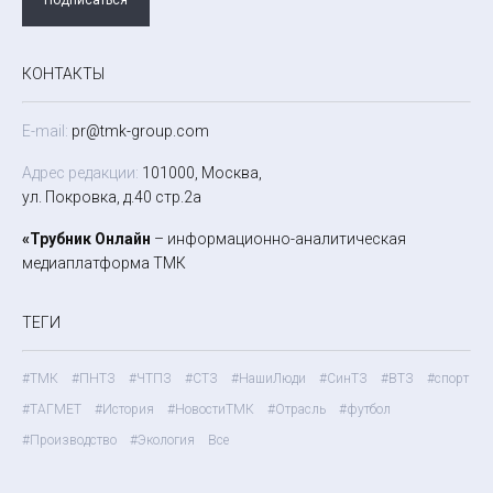
КОНТАКТЫ
E-mail:
pr@tmk-group.com
Адрес редакции:
101000, Москва,
ул. Покровка, д.40 стр.2а
«Трубник Онлайн
– информационно-аналитическая
медиаплатформа ТМК
ТЕГИ
#ТМК
#ПНТЗ
#ЧТПЗ
#СТЗ
#НашиЛюди
#СинТЗ
#ВТЗ
#спорт
#ТАГМЕТ
#История
#НовостиТМК
#Отрасль
#футбол
#Производство
#Экология
Все