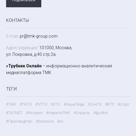
КОНТАКТЫ
E-mail:
pr@tmk-group.com
Адрес редакции:
101000, Москва,
ул. Покровка, д.40 стр.2а
«Трубник Онлайн
– информационно-аналитическая
медиаплатформа ТМК
ТЕГИ
#ТМК
#ПНТЗ
#ЧТПЗ
#СТЗ
#НашиЛюди
#СинТЗ
#ВТЗ
#спорт
#ТАГМЕТ
#История
#НовостиТМК
#Отрасль
#футбол
#Производство
#Экология
Все