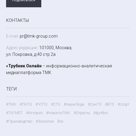
КОНТАКТЫ
E-mail:
pr@tmk-group.com
Адрес редакции:
101000, Москва,
ул. Покровка, д.40 стр.2а
«Трубник Онлайн
– информационно-аналитическая
медиаплатформа ТМК
ТЕГИ
#ТМК
#ПНТЗ
#ЧТПЗ
#СТЗ
#НашиЛюди
#СинТЗ
#ВТЗ
#спорт
#ТАГМЕТ
#История
#НовостиТМК
#Отрасль
#футбол
#Производство
#Экология
Все