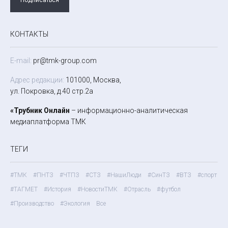
КОНТАКТЫ
E-mail:
pr@tmk-group.com
Адрес редакции:
101000, Москва,
ул. Покровка, д.40 стр.2а
«Трубник Онлайн
– информационно-аналитическая
медиаплатформа ТМК
ТЕГИ
#ТМК
#ПНТЗ
#ЧТПЗ
#СТЗ
#НашиЛюди
#СинТЗ
#ВТЗ
#спорт
#ТАГМЕТ
#История
#НовостиТМК
#Отрасль
#футбол
#Производство
#Экология
Все