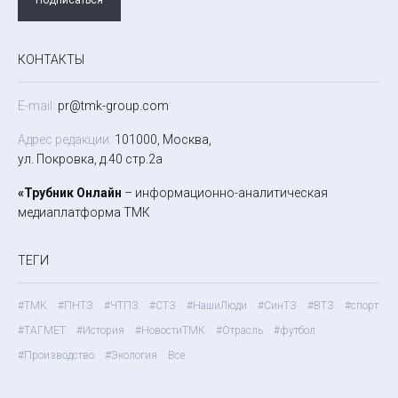
КОНТАКТЫ
E-mail:
pr@tmk-group.com
Адрес редакции:
101000, Москва,
ул. Покровка, д.40 стр.2а
«Трубник Онлайн
– информационно-аналитическая
медиаплатформа ТМК
ТЕГИ
#ТМК
#ПНТЗ
#ЧТПЗ
#СТЗ
#НашиЛюди
#СинТЗ
#ВТЗ
#спорт
#ТАГМЕТ
#История
#НовостиТМК
#Отрасль
#футбол
#Производство
#Экология
Все