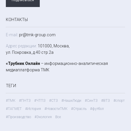
КОНТАКТЫ
E-mail:
pr@tmk-group.com
Адрес редакции:
101000, Москва,
ул. Покровка, д.40 стр.2а
«Трубник Онлайн
– информационно-аналитическая
медиаплатформа ТМК
ТЕГИ
#ТМК
#ПНТЗ
#ЧТПЗ
#СТЗ
#НашиЛюди
#СинТЗ
#ВТЗ
#спорт
#ТАГМЕТ
#История
#НовостиТМК
#Отрасль
#футбол
#Производство
#Экология
Все