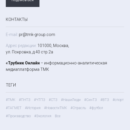
КОНТАКТЫ
E-mail:
pr@tmk-group.com
Адрес редакции:
101000, Москва,
ул. Покровка, д.40 стр.2а
«Трубник Онлайн
– информационно-аналитическая
медиаплатформа ТМК
ТЕГИ
#ТМК
#ПНТЗ
#ЧТПЗ
#СТЗ
#НашиЛюди
#СинТЗ
#ВТЗ
#спорт
#ТАГМЕТ
#История
#НовостиТМК
#Отрасль
#футбол
#Производство
#Экология
Все