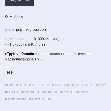
КОНТАКТЫ
E-mail:
pr@tmk-group.com
Адрес редакции:
101000, Москва,
ул. Покровка, д.40 стр.2а
«Трубник Онлайн
– информационно-аналитическая
медиаплатформа ТМК
ТЕГИ
#ТМК
#ПНТЗ
#ЧТПЗ
#СТЗ
#НашиЛюди
#СинТЗ
#ВТЗ
#спорт
#ТАГМЕТ
#История
#НовостиТМК
#Отрасль
#футбол
#Производство
#Экология
Все