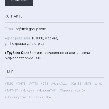
КОНТАКТЫ
E-mail:
pr@tmk-group.com
Адрес редакции:
101000, Москва,
ул. Покровка, д.40 стр.2а
«Трубник Онлайн
– информационно-аналитическая
медиаплатформа ТМК
ТЕГИ
#ТМК
#ПНТЗ
#ЧТПЗ
#СТЗ
#НашиЛюди
#СинТЗ
#ВТЗ
#спорт
#ТАГМЕТ
#История
#НовостиТМК
#Отрасль
#футбол
#Производство
#Экология
Все