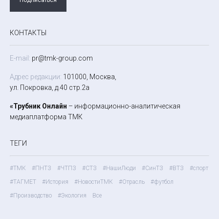
КОНТАКТЫ
E-mail:
pr@tmk-group.com
Адрес редакции:
101000, Москва,
ул. Покровка, д.40 стр.2а
«Трубник Онлайн
– информационно-аналитическая
медиаплатформа ТМК
ТЕГИ
#ТМК
#ПНТЗ
#ЧТПЗ
#СТЗ
#НашиЛюди
#СинТЗ
#ВТЗ
#спорт
#ТАГМЕТ
#История
#НовостиТМК
#Отрасль
#футбол
#Производство
#Экология
Все