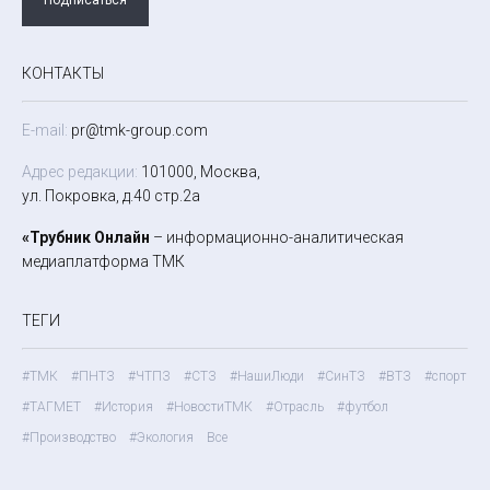
КОНТАКТЫ
E-mail:
pr@tmk-group.com
Адрес редакции:
101000, Москва,
ул. Покровка, д.40 стр.2а
«Трубник Онлайн
– информационно-аналитическая
медиаплатформа ТМК
ТЕГИ
#ТМК
#ПНТЗ
#ЧТПЗ
#СТЗ
#НашиЛюди
#СинТЗ
#ВТЗ
#спорт
#ТАГМЕТ
#История
#НовостиТМК
#Отрасль
#футбол
#Производство
#Экология
Все