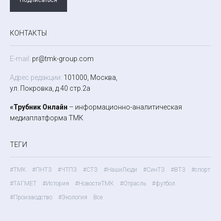
КОНТАКТЫ
E-mail:
pr@tmk-group.com
Адрес редакции:
101000, Москва,
ул. Покровка, д.40 стр.2а
«Трубник Онлайн
– информационно-аналитическая
медиаплатформа ТМК
ТЕГИ
#ТМК
#ПНТЗ
#ЧТПЗ
#СТЗ
#НашиЛюди
#СинТЗ
#ВТЗ
#спорт
#ТАГМЕТ
#История
#НовостиТМК
#Отрасль
#футбол
#Производство
#Экология
Все