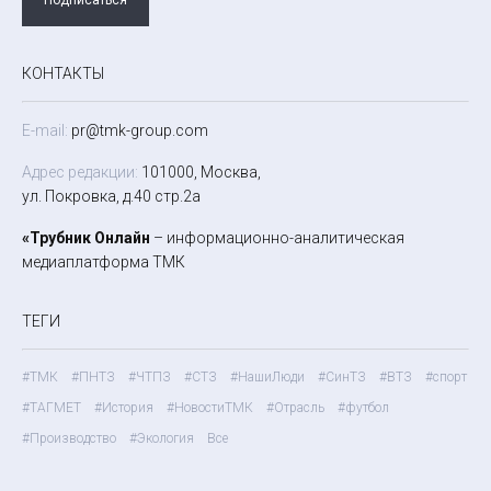
КОНТАКТЫ
E-mail:
pr@tmk-group.com
Адрес редакции:
101000, Москва,
ул. Покровка, д.40 стр.2а
«Трубник Онлайн
– информационно-аналитическая
медиаплатформа ТМК
ТЕГИ
#ТМК
#ПНТЗ
#ЧТПЗ
#СТЗ
#НашиЛюди
#СинТЗ
#ВТЗ
#спорт
#ТАГМЕТ
#История
#НовостиТМК
#Отрасль
#футбол
#Производство
#Экология
Все