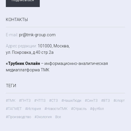
КОНТАКТЫ
E-mail:
pr@tmk-group.com
Адрес редакции:
101000, Москва,
ул. Покровка, д.40 стр.2а
«Трубник Онлайн
– информационно-аналитическая
медиаплатформа ТМК
ТЕГИ
#ТМК
#ПНТЗ
#ЧТПЗ
#СТЗ
#НашиЛюди
#СинТЗ
#ВТЗ
#спорт
#ТАГМЕТ
#История
#НовостиТМК
#Отрасль
#футбол
#Производство
#Экология
Все