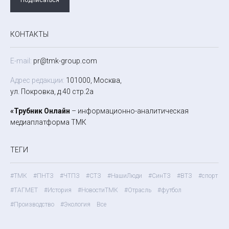
КОНТАКТЫ
E-mail:
pr@tmk-group.com
Адрес редакции:
101000, Москва,
ул. Покровка, д.40 стр.2а
«Трубник Онлайн
– информационно-аналитическая
медиаплатформа ТМК
ТЕГИ
#ТМК
#ПНТЗ
#ЧТПЗ
#СТЗ
#НашиЛюди
#СинТЗ
#ВТЗ
#спорт
#ТАГМЕТ
#История
#НовостиТМК
#Отрасль
#футбол
#Производство
#Экология
Все