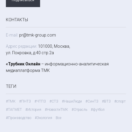
КОНТАКТЫ
E-mail:
pr@tmk-group.com
Адрес редакции:
101000, Москва,
ул. Покровка, д.40 стр.2а
«Трубник Онлайн
– информационно-аналитическая
медиаплатформа ТМК
ТЕГИ
#ТМК
#ПНТЗ
#ЧТПЗ
#СТЗ
#НашиЛюди
#СинТЗ
#ВТЗ
#спорт
#ТАГМЕТ
#История
#НовостиТМК
#Отрасль
#футбол
#Производство
#Экология
Все