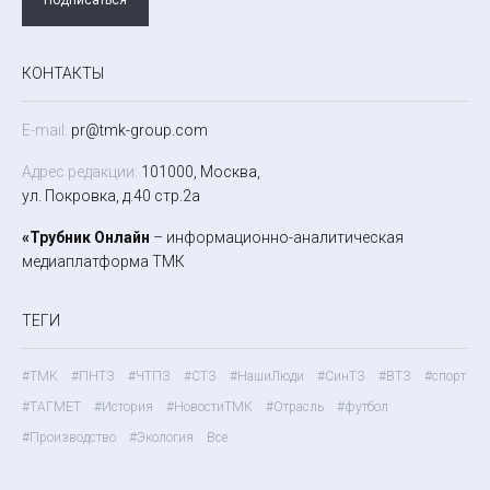
КОНТАКТЫ
E-mail:
pr@tmk-group.com
Адрес редакции:
101000, Москва,
ул. Покровка, д.40 стр.2а
«Трубник Онлайн
– информационно-аналитическая
медиаплатформа ТМК
ТЕГИ
#ТМК
#ПНТЗ
#ЧТПЗ
#СТЗ
#НашиЛюди
#СинТЗ
#ВТЗ
#спорт
#ТАГМЕТ
#История
#НовостиТМК
#Отрасль
#футбол
#Производство
#Экология
Все