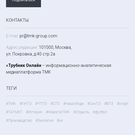
КОНТАКТЫ
E-mail:
pr@tmk-group.com
Адрес редакции:
101000, Москва,
ул. Покровка, д.40 стр.2а
«Трубник Онлайн
– информационно-аналитическая
медиаплатформа ТМК
ТЕГИ
#ТМК
#ПНТЗ
#ЧТПЗ
#СТЗ
#НашиЛюди
#СинТЗ
#ВТЗ
#спорт
#ТАГМЕТ
#История
#НовостиТМК
#Отрасль
#футбол
#Производство
#Экология
Все