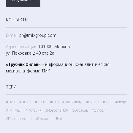
КОНТАКТЫ
E-mail:
pr@tmk-group.com
Адрес редакции:
101000, Москва,
ул. Покровка, д.40 стр.2а
«Трубник Онлайн
– информационно-аналитическая
медиаплатформа ТМК
ТЕГИ
#ТМК
#ПНТЗ
#ЧТПЗ
#СТЗ
#НашиЛюди
#СинТЗ
#ВТЗ
#спорт
#ТАГМЕТ
#История
#НовостиТМК
#Отрасль
#футбол
#Производство
#Экология
Все