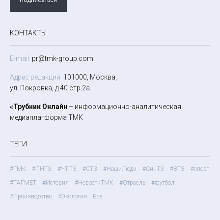
КОНТАКТЫ
E-mail:
pr@tmk-group.com
Адрес редакции:
101000, Москва,
ул. Покровка, д.40 стр.2а
«Трубник Онлайн
– информационно-аналитическая
медиаплатформа ТМК
ТЕГИ
#ТМК
#ПНТЗ
#ЧТПЗ
#СТЗ
#НашиЛюди
#СинТЗ
#ВТЗ
#спорт
#ТАГМЕТ
#История
#НовостиТМК
#Отрасль
#футбол
#Производство
#Экология
Все