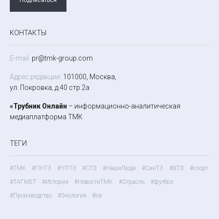
КОНТАКТЫ
E-mail:
pr@tmk-group.com
Адрес редакции:
101000, Москва,
ул. Покровка, д.40 стр.2а
«Трубник Онлайн
– информационно-аналитическая
медиаплатформа ТМК
ТЕГИ
#ТМК
#ПНТЗ
#ЧТПЗ
#СТЗ
#НашиЛюди
#СинТЗ
#ВТЗ
#спорт
#ТАГМЕТ
#История
#НовостиТМК
#Отрасль
#футбол
#Производство
#Экология
Все