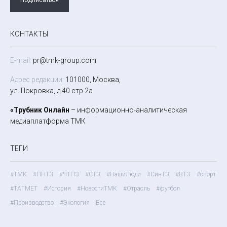
КОНТАКТЫ
E-mail:
pr@tmk-group.com
Адрес редакции:
101000, Москва,
ул. Покровка, д.40 стр.2а
«Трубник Онлайн
– информационно-аналитическая
медиаплатформа ТМК
ТЕГИ
#ТМК
#ПНТЗ
#ЧТПЗ
#СТЗ
#НашиЛюди
#СинТЗ
#ВТЗ
#спорт
#ТАГМЕТ
#История
#НовостиТМК
#Отрасль
#футбол
#Производство
#Экология
Все