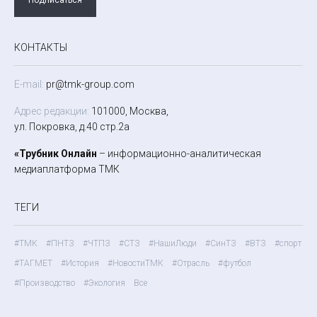
КОНТАКТЫ
E-mail:
pr@tmk-group.com
Адрес редакции:
101000, Москва,
ул. Покровка, д.40 стр.2а
«Трубник Онлайн
– информационно-аналитическая
медиаплатформа ТМК
ТЕГИ
#ТМК
#ПНТЗ
#ЧТПЗ
#СТЗ
#НашиЛюди
#СинТЗ
#ВТЗ
#спорт
#ТАГМЕТ
#История
#НовостиТМК
#Отрасль
#футбол
#Производство
#Экология
Все