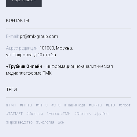
КОНТАКТЫ
E-mail:
pr@tmk-group.com
Адрес редакции:
101000, Москва,
ул. Покровка, д.40 стр.2а
«Трубник Онлайн
– информационно-аналитическая
медиаплатформа ТМК
ТЕГИ
#ТМК
#ПНТЗ
#ЧТПЗ
#СТЗ
#НашиЛюди
#СинТЗ
#ВТЗ
#спорт
#ТАГМЕТ
#История
#НовостиТМК
#Отрасль
#футбол
#Производство
#Экология
Все