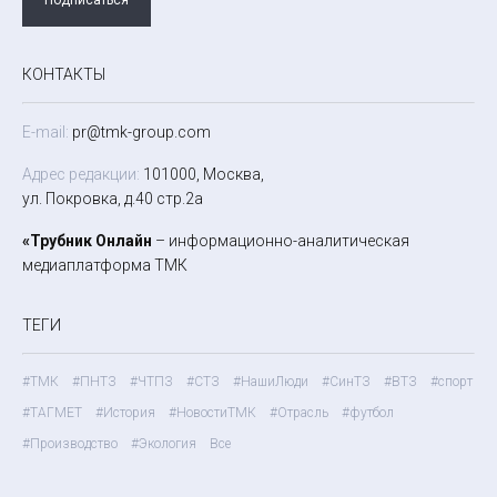
КОНТАКТЫ
E-mail:
pr@tmk-group.com
Адрес редакции:
101000, Москва,
ул. Покровка, д.40 стр.2а
«Трубник Онлайн
– информационно-аналитическая
медиаплатформа ТМК
ТЕГИ
#ТМК
#ПНТЗ
#ЧТПЗ
#СТЗ
#НашиЛюди
#СинТЗ
#ВТЗ
#спорт
#ТАГМЕТ
#История
#НовостиТМК
#Отрасль
#футбол
#Производство
#Экология
Все