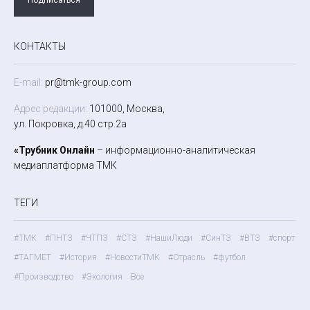
КОНТАКТЫ
E-mail:
pr@tmk-group.com
Адрес редакции:
101000, Москва,
ул. Покровка, д.40 стр.2а
«Трубник Онлайн
– информационно-аналитическая
медиаплатформа ТМК
ТЕГИ
#ТМК
#ПНТЗ
#ЧТПЗ
#СТЗ
#НашиЛюди
#СинТЗ
#ВТЗ
#спорт
#ТАГМЕТ
#История
#НовостиТМК
#Отрасль
#футбол
#Производство
#Экология
Все